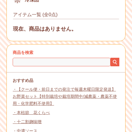
アイテム一覧 (全0点)
現在、商品はありません。
商品を検索
おすすめ品
【クール便・前日までの発注で毎週木曜日限定発送】
お野菜セット【特別栽培や栽培期間中/減農薬・農薬不使
用・化学肥料不使用】
本枯節 花くらべ
十二割麹味噌
中濃ソース