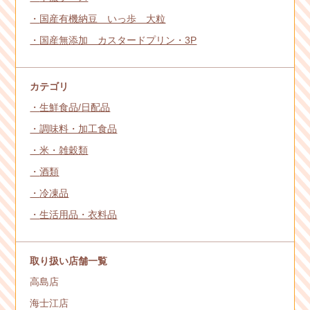
国産有機納豆 いっ歩 大粒
国産無添加 カスタードプリン・3P
カテゴリ
生鮮食品/日配品
調味料・加工食品
米・雑穀類
酒類
冷凍品
生活用品・衣料品
取り扱い店舗一覧
高島店
海士江店