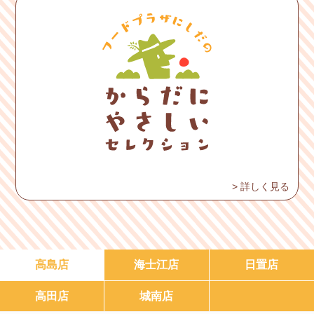
> 詳しく見る
高島店
海士江店
日置店
高田店
城南店