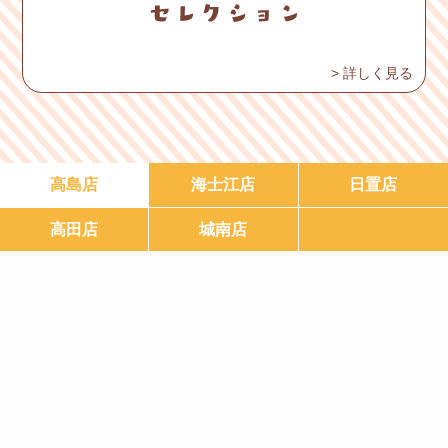
> 詳しく見る
高島店
海士江店
日置店
高田店
城南店