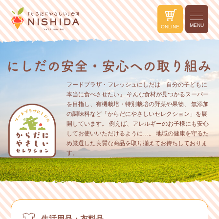
MENU
ONLINE
フードプラザ・フレッシュにしだは「自分の子どもに
本当に食べさせたい」
そんな食材が見つかるスーパー
を目指し、有機栽培・特別栽培の野菜や果物、
無添加
の調味料など「からだにやさしいセレクション」を展
開しています。
例えば、アレルギーのお子様にも安心
してお使いいただけるように…。
地域の健康を守るた
め厳選した良質な商品を取り揃えてお待ちしておりま
す。
生活用品・衣料品