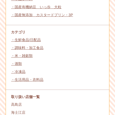
国産有機納豆 いっ歩 大粒
国産無添加 カスタードプリン・3P
カテゴリ
生鮮食品/日配品
調味料・加工食品
米・雑穀類
酒類
冷凍品
生活用品・衣料品
取り扱い店舗一覧
高島店
海士江店