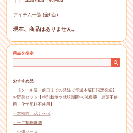
アイテム一覧 (全0点)
現在、商品はありません。
商品を検索
おすすめ品
【クール便・前日までの発注で毎週木曜日限定発送】
お野菜セット【特別栽培や栽培期間中/減農薬・農薬不使
用・化学肥料不使用】
本枯節 花くらべ
十二割麹味噌
中濃ソース