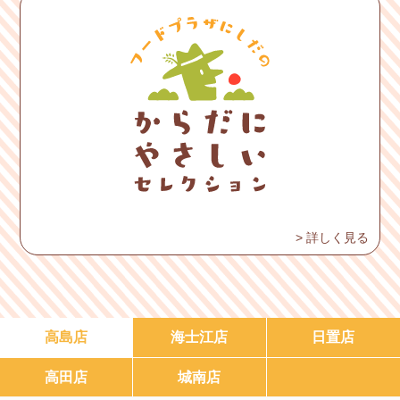
> 詳しく見る
高島店
海士江店
日置店
高田店
城南店