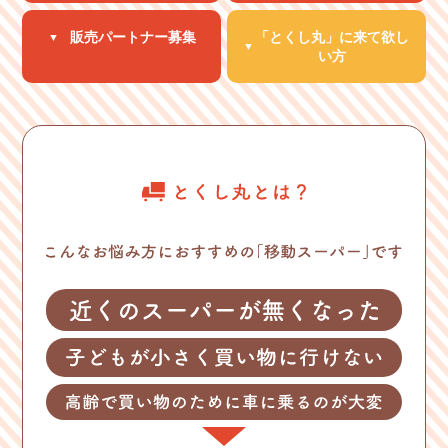
販売パートナー
募集
「とくし丸」に
来て欲し
い方