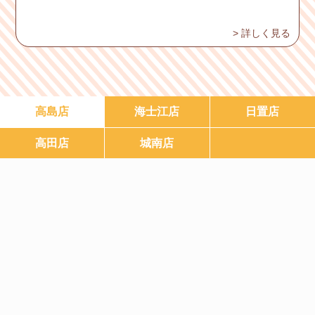
> 詳しく見る
高島店
海士江店
日置店
高田店
城南店