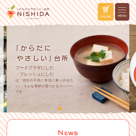
MENU
ONLINE
フードプラザにしだ
・フレッシュにしだ
は「自分の子供に本当に食べさせた
い」
そんな食材が見つかるスーパー
です。